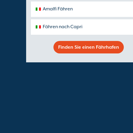
Amalfi Fähren
Fähren nach Capri
Finden Sie einen Fährhafen