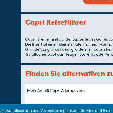
Capri Reiseführer
Capri ist eine Insel auf der Südseite des Golfes 
Die Insel hat einen kleinen Hafen names "Marin
Grande". Es gibt auf dem größten Teil Capris kei
Tragflächenboot aus Neapel, Sorrento oder Ama
Finden Sie alternativen 
Mehr Amalfi Capri Alternativen :
 Personalisierung und Verbesserung unseres Service und Ihre