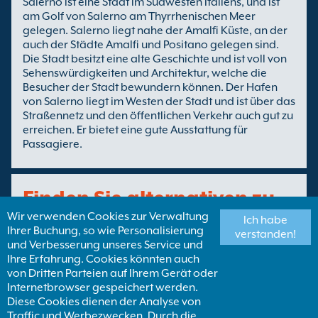
Salerno ist eine Stadt im Südwesten Italiens, und ist
am Golf von Salerno am Thyrrhenischen Meer
gelegen. Salerno liegt nahe der Amalfi Küste, an der
auch der Städte Amalfi und Positano gelegen sind.
Die Stadt besitzt eine alte Geschichte und ist voll von
Sehenswürdigkeiten und Architektur, welche die
Besucher der Stadt bewundern können. Der Hafen
von Salerno liegt im Westen der Stadt und ist über das
Straßennetz und den öffentlichen Verkehr auch gut zu
erreichen. Er bietet eine gute Ausstattung für
Passagiere.
Finden Sie alternativen zu
Wir verwenden Cookies zur Verwaltung
Amalfi Salerno Fähren
Ich habe
Ihrer Buchung, so wie Personalisierung
verstanden!
und Verbesserung unseres Service und
Ihre Erfahrung. Cookies könnten auch
Mehr Amalfi Salerno
Fähren von Italien
von Dritten Parteien auf Ihrem Gerät oder
Alternativen :
Internetbrowser gespeichert werden.
Fähren nach Italien
Diese Cookies dienen der Analyse von
Traffic und Werbezwecken. Durch die