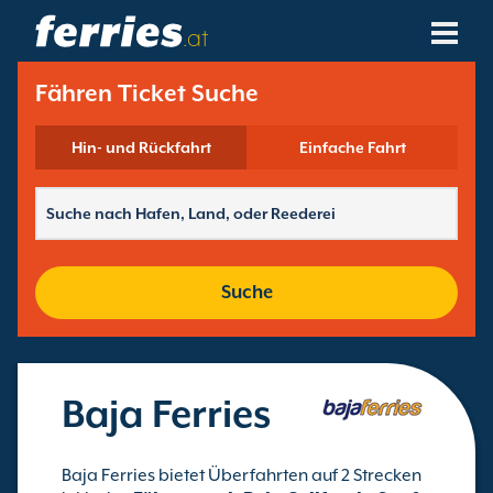
.at
Reedereien
Fähren Ticket Suche
Fährziele
Hin- und Rückfahrt
Einfache Fahrt
Fährstrecken
Fährhäfen
Suche
Buchungen Verwalten
Baja Ferries
Baja Ferries bietet Überfahrten auf 2 Strecken