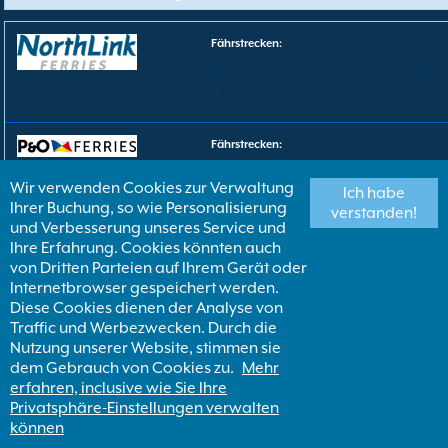
Fährstrecken
:
Aberdeen nach Kirkwall
Abe
Scrabster nach Stromness
Fährstrecken
:
Cairnryan nach Larne
Wir verwenden Cookies zur Verwaltung
Ich habe
Ihrer Buchung, so wie Personalisierung
verstanden!
Fährstrecken
:
und Verbesserung unseres Service und
Cairnryan nach Belfast
Ihre Erfahrung. Cookies könnten auch
von Dritten Parteien auf Ihrem Gerät oder
Internetbrowser gespeichert werden.
Fährstrecken
:
Diese Cookies dienen der Analyse von
Gills Bay nach St Margaret's Hope
Traffic und Werbezwecken. Durch die
Nutzung unserer Website, stimmen sie
dem Gebrauch von Cookies zu.
Mehr
erfahren, inclusive wie Sie Ihre
Privatsphäre-Einstellungen verwalten
können