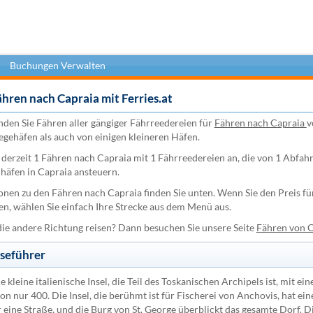
Buchungen Verwalten
ähren nach Capraia mit Ferries.at
inden Sie Fähren aller gängiger Fährreedereien für
Fähren nach Capraia
v
egehäfen als auch von einigen kleineren Häfen.
t derzeit 1 Fähren nach Capraia mit 1 Fährreedereien an, die von 1 Abfah
lhäfen in Capraia ansteuern.
nen zu den Fähren nach Capraia finden Sie unten. Wenn Sie den Preis fü
n, wählen Sie einfach Ihre Strecke aus dem Menü aus.
die andere Richtung reisen? Dann besuchen Sie unsere Seite
Fähren von C
iseführer
e kleine italienische Insel, die Teil des Toskanischen Archipels ist, mit ein
n nur 400. Die Insel, die berühmt ist für Fischerei von Anchovis, hat ein
eine Straße, und die Burg von St. George überblickt das gesamte Dorf. D