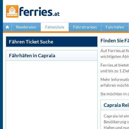
Reedereien
Fähenziele
Fährstrecken
Fährhäfen
Finden Sie F
Fähren Ticket Suche
Auf Ferries.at f
Fährhäfen in Capraia
wichtigsten Abl
Ferries.at biete
und bis zu 1 Zie
Mehr Informatio
erfahren möchte
Sie möchten in 
Capraia Re
Capraia ist ein
Bevölkerung vo
Hafen und nur 