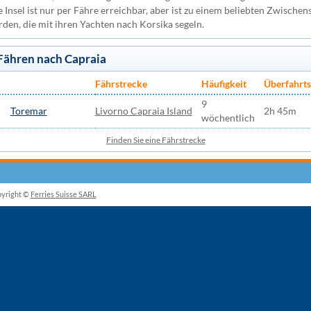
nsel ist nur per Fähre erreichbar, aber ist zu einem beliebten Zwischens
den, die mit ihren Yachten nach Korsika segeln.
 Fähren nach Capraia
Fährstrecke
Häufigkeit
Überfahrt
9
Toremar
Livorno Capraia Island
2h 45m
wöchentlich
Finden Sie eine Fährstrecke
yright ©
Ferries Suisse SARL