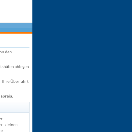
on den
rtshäfen ablegen
r Ihre Überfahrt
apraia
.
er
en kleinen
ie