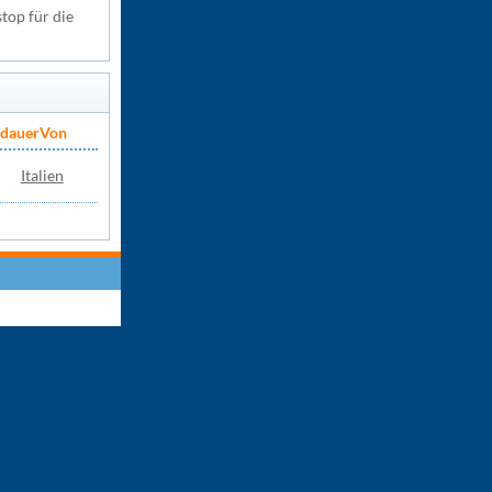
top für die
sdauer
Von
Italien