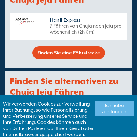
Hanil Express
7 Fähren von Chuja nach Jeju pro
wöchentlich (2h 0m)
Finden Sie eine Fährstrecke
Finden Sie alternativen zu
Chuja Jeju Fähren
Wir verwenden Cookies zur Verwaltung
Ich habe
Ihrer Buchung, so wie Personalisierung
verstanden!
Mehr Chuja Jeju
Fähren von Chuja
und Verbesserung unseres Service und
Alternativen :
Insel
Ihre Erfahrung. Cookies könnten auch
von Dritten Parteien auf Ihrem Gerät oder
Fähren nach
Internetbrowser gespeichert werden.
Südkorea