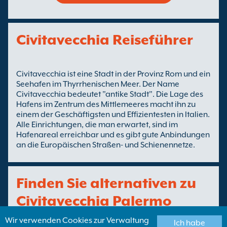
Civitavecchia Reiseführer
Civitavecchia ist eine Stadt in der Provinz Rom und ein
Seehafen im Thyrrhenischen Meer. Der Name
Civitavecchia bedeutet "antike Stadt". Die Lage des
Hafens im Zentrum des Mittlemeeres macht ihn zu
einem der Geschäftigsten und Effizientesten in Italien.
Alle Einrichtungen, die man erwartet, sind im
Hafenareal erreichbar und es gibt gute Anbindungen
an die Europäischen Straßen- und Schienennetze.
Finden Sie alternativen zu
Civitavecchia Palermo
Termini Imerese Fähren
Wir verwenden Cookies zur Verwaltung
Ich habe