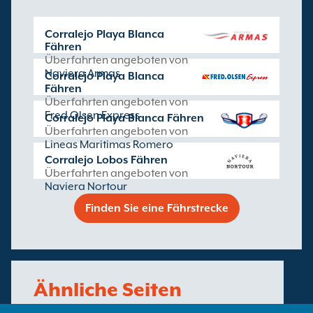
Corralejo Playa Blanca
Fähren
Überfahrten angeboten von
Naviera Armas
Corralejo Playa Blanca
Fähren
Überfahrten angeboten von
Fred Olsen Express
Corralejo Playa Blanca Fähren
Überfahrten angeboten von
Lineas Maritimas Romero
Corralejo Lobos Fähren
Überfahrten angeboten von
Naviera Nortour
Finden Sie eine Fährstrecke
Ähnliche Seiten