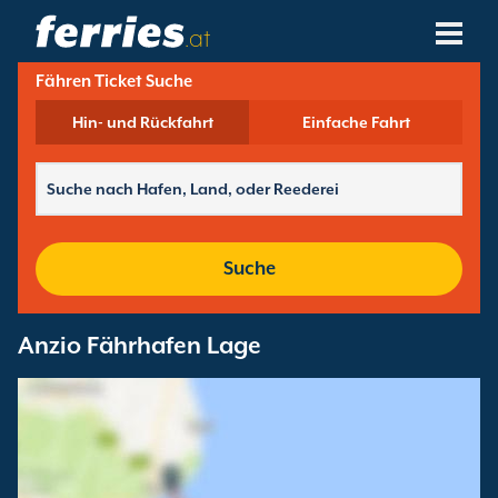
.at
Fähren Ticket Suche
Reedereien
Hin- und Rückfahrt
Einfache Fahrt
Fährziele
Fährstrecken
Fährhäfen
Suche
Buchungen Verwalten
Anzio Fährhafen Lage