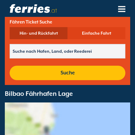
.at
Fähren Ticket Suche
Reedereien
Hin- und Rückfahrt
Einfache Fahrt
Fährziele
Fährstrecken
Fährhäfen
Suche
Buchungen Verwalten
Bilbao Fährhafen Lage