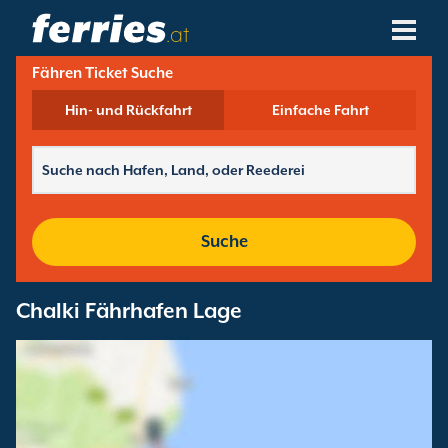
.at
Fähren Ticket Suche
Reedereien
Hin- und Rückfahrt
Einfache Fahrt
Fährziele
Fährstrecken
Fährhäfen
Suche
Buchungen Verwalten
Chalki Fährhafen Lage