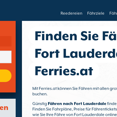
Reedereien
Fährziele
Fäh
Finden Sie F
Fort Lauderd
Ferries.at
Mit Ferries.at können Sie Fähren mit allen g
buchen.
Günstig
Fähren nach Fort Lauderdale
finde
fen
Finden Sie Fahrpläne, Preise für Fährenticke
wie Sie Ihre Fähre von Fort Lauderdale onlin