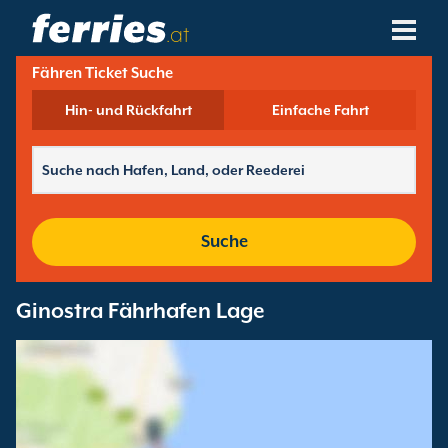
.at
Fähren Ticket Suche
Reedereien
Hin- und Rückfahrt
Einfache Fahrt
Fährziele
Fährstrecken
Fährhäfen
Suche
Buchungen Verwalten
Ginostra Fährhafen Lage