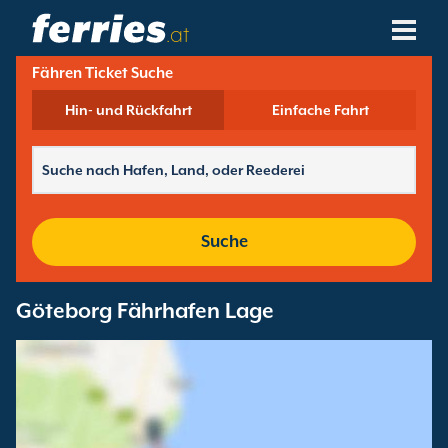
.at
Fähren Ticket Suche
Reedereien
Hin- und Rückfahrt
Einfache Fahrt
Fährziele
Fährstrecken
Fährhäfen
Suche
Buchungen Verwalten
Göteborg Fährhafen Lage