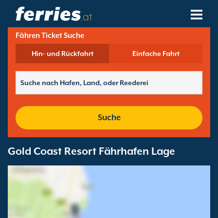
.at
Fähren Ticket Suche
Reedereien
Hin- und Rückfahrt
Einfache Fahrt
Fährziele
Fährstrecken
Fährhäfen
Suche
Buchungen Verwalten
Gold Coast Resort Fährhafen Lage