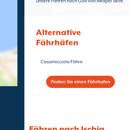
unsere Fähren nach Golf von Neapel Seite.
Alternative
Fährhäfen
Casamicciola Fähre
Finden Sie einen Fährhafen
Fähren nach Ischia