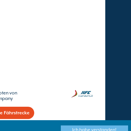
oten von
ompany
ne Fährstrecke
Ich habe verstanden!