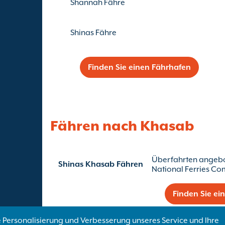
Shannah Fähre
Shinas Fähre
Finden Sie einen Fährhafen
Fähren nach Khasab
Überfahrten angeb
Shinas Khasab Fähren
National Ferries C
Finden Sie ei
 Personalisierung und Verbesserung unseres Service und Ihre