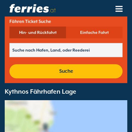
.at
Fähren Ticket Suche
Reedereien
Hin- und Rückfahrt
Einfache Fahrt
Fährziele
Fährstrecken
Fährhäfen
Suche
Buchungen Verwalten
Kythnos Fährhafen Lage