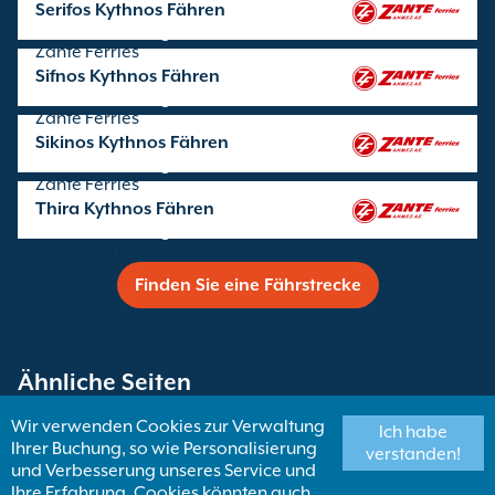
Serifos Kythnos Fähren
Überfahrten angeboten von
Zante Ferries
Sifnos Kythnos Fähren
Überfahrten angeboten von
Zante Ferries
Sikinos Kythnos Fähren
Überfahrten angeboten von
Zante Ferries
Thira Kythnos Fähren
Überfahrten angeboten von
Zante Ferries
Finden Sie eine Fährstrecke
Ähnliche Seiten
Wir verwenden Cookies zur Verwaltung
Ich habe
Ihrer Buchung, so wie Personalisierung
Fähren nach Kykladische Inseln
verstanden!
und Verbesserung unseres Service und
Ihre Erfahrung. Cookies könnten auch