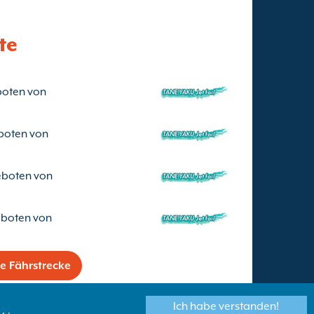
te
boten von
boten von
eboten von
eboten von
ne Fährstrecke
Ich habe verstanden!