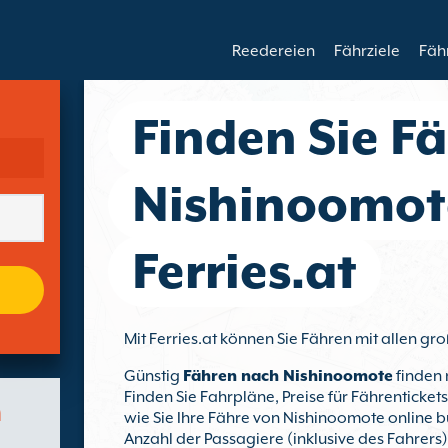
Reedereien
Fährziele
Fäh
Finden Sie F
Nishinoomot
Ferries.at
Mit Ferries.at können Sie Fähren mit allen 
Günstig
Fähren nach Nishinoomote
finden 
Finden Sie Fahrpläne, Preise für Fährenticke
n
wie Sie Ihre Fähre von Nishinoomote online b
Anzahl der Passagiere (inklusive des Fahrers