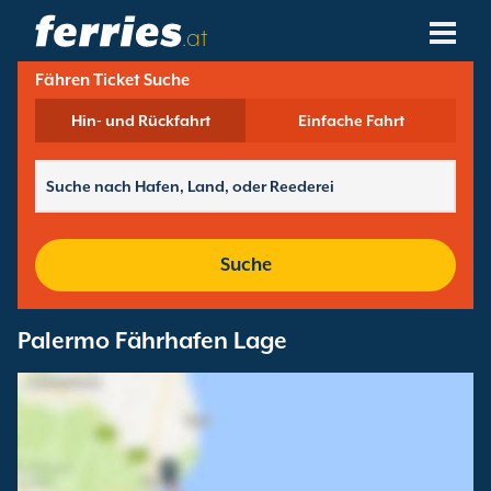
.at
Fähren Ticket Suche
Reedereien
Hin- und Rückfahrt
Einfache Fahrt
Fährziele
Fährstrecken
Fährhäfen
Suche
Buchungen Verwalten
Palermo Fährhafen Lage