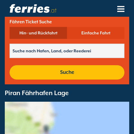
.at
Fähren Ticket Suche
Reedereien
Hin- und Rückfahrt
Einfache Fahrt
Fährziele
Fährstrecken
Fährhäfen
Suche
Buchungen Verwalten
Piran Fährhafen Lage