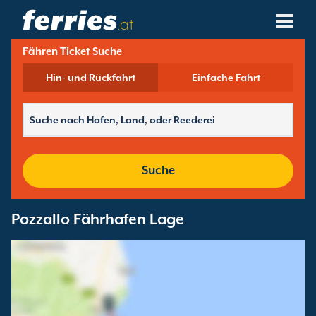
.at
Fähren Ticket Suche
Reedereien
Hin- und Rückfahrt
Einfache Fahrt
Fährziele
Fährstrecken
Fährhäfen
Suche
Buchungen Verwalten
Pozzallo Fährhafen Lage