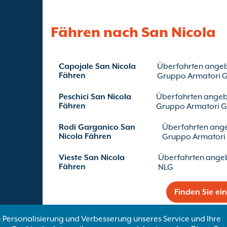
Fähren nach San Nicola
Capojale San Nicola
Überfahrten ange
Fähren
Gruppo Armatori G
Peschici San Nicola
Überfahrten angeb
Fähren
Gruppo Armatori G
Rodi Garganico San
Überfahrten ang
Nicola Fähren
Gruppo Armatori
Vieste San Nicola
Überfahrten ange
Fähren
NLG
Finden Sie ei
 Personalisierung und Verbesserung unseres Service und Ihre