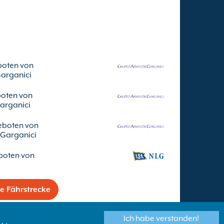
boten von
arganici
oten von
arganici
eboten von
 Garganici
boten von
ne Fährstrecke
Ich habe verstanden!