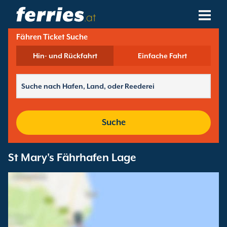
.at
Fähren Ticket Suche
Reedereien
Hin- und Rückfahrt
Einfache Fahrt
Fährziele
Fährstrecken
Fährhäfen
Suche
Buchungen Verwalten
St Mary's Fährhafen Lage