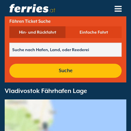
.at
Fähren Ticket Suche
Reedereien
Hin- und Rückfahrt
Einfache Fahrt
Fährziele
Fährstrecken
Fährhäfen
Suche
Buchungen Verwalten
Vladivostok Fährhafen Lage