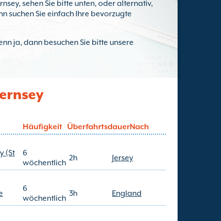
sey, sehen Sie bitte unten, oder alternativ,
nn suchen Sie einfach Ihre bevorzugte
n ja, dann besuchen Sie bitte unsere
uernsey
Häufigkeit
Überfahrtsdauer
Nach
y (St
6
2h
Jersey
wöchentlich
6
e
3h
England
wöchentlich