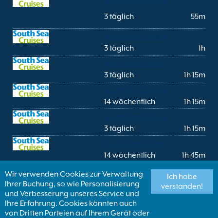
South Sea Cruises
Likuliku Lagoon Resort
3 täglich
55m
Denarau
South Sea Cruises
Malolo Island Denarau
3 täglich
1h
South Sea Cruises
Mana Island Denarau
3 täglich
1h 15m
South Sea Cruises
Matamanoa Denarau
14 wöchentlich
1h 15m
South Sea Cruises
Tadrai Island Denarau
3 täglich
1h 15m
South Sea Cruises
Tokoriki Island Denarau
14 wöchentlich
1h 45m
South Sea Cruises
Wir verwenden Cookies zur Verwaltung
Ich habe
Treasure Island Denarau
4 täglich
45m
Ihrer Buchung, so wie Personalisierung
verstanden!
und Verbesserung unseres Service und
South Sea Cruises
Ihre Erfahrung. Cookies könnten auch
Tropica Island Denarau
3 täglich
1h
von Dritten Parteien auf Ihrem Gerät oder