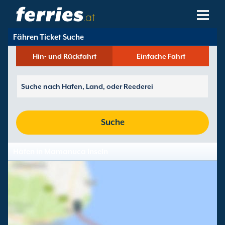
.at
Fähren Ticket Suche
Reedereien
Hin- und Rückfahrt
Einfache Fahrt
Fährziele
Fährstrecken
Fährhäfen
Suche
Buchungen Verwalten
Häfen in Mamanuca Inseln