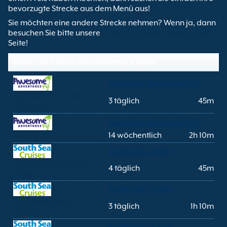
bevorzugte Strecke aus dem Menü aus!
Sie möchten eine andere Strecke nehmen? Wenn ja, dann
besuchen Sie bitte unsere
Fähren nach Mamanuca Inseln
Seite!
Finden Sie Fähren von Mamanuca Inseln
Awesome Adventures Fiji
Beachcomber Island
3 täglich
45m
Denarau
Awesome Adventures Fiji
Bounty Island Denarau
14 wöchentlich
2h 10m
South Sea Cruises
Beachcomber Island
4 täglich
45m
Denarau
South Sea Cruises
Castaway Island
3 täglich
1h 10m
Denarau