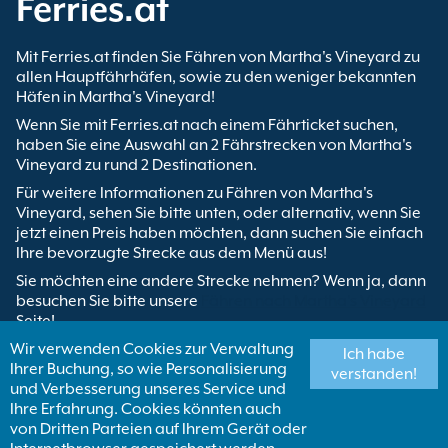
Ferries.at
Mit Ferries.at finden Sie Fähren von Martha's Vineyard zu
allen Hauptfährhäfen, sowie zu den weniger bekannten
Häfen in Martha's Vineyard!
Wenn Sie mit Ferries.at nach einem Fährticket suchen,
haben Sie eine Auswahl an 2 Fährstrecken von Martha's
Vineyard zu rund 2 Destinationen.
Für weitere Informationen zu Fähren von Martha's
Vineyard, sehen Sie bitte unten, oder alternativ, wenn Sie
jetzt einen Preis haben möchten, dann suchen Sie einfach
Ihre bevorzugte Strecke aus dem Menü aus!
Sie möchten eine andere Strecke nehmen? Wenn ja, dann
besuchen Sie bitte unsere
Fähren nach Martha's Vineyard
Seite!
Wir verwenden Cookies zur Verwaltung
Ich habe
Finden Sie Fähren von Martha's Vineyard
Ihrer Buchung, so wie Personalisierung
verstanden!
und Verbesserung unseres Service und
Hy-Line Cruises
Ihre Erfahrung. Cookies könnten auch
Oaks Bluff Hyannis
6 täglich
1h
von Dritten Parteien auf Ihrem Gerät oder