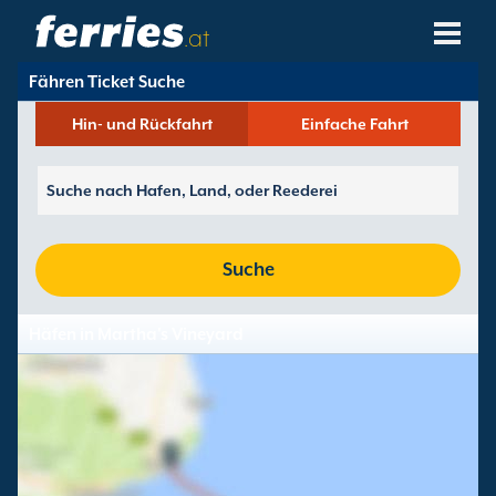
.at
Fähren Ticket Suche
Reedereien
Hin- und Rückfahrt
Einfache Fahrt
Fährziele
Fährstrecken
Fährhäfen
Suche
Buchungen Verwalten
Häfen in Martha's Vineyard