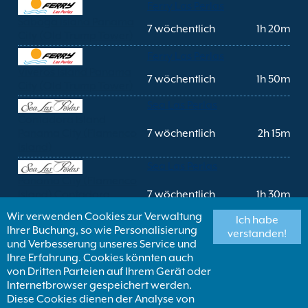
Ferry Las Perlas
Saboga Island Panama
7 wöchentlich
1h 20m
City (Old Trump Tower)
Ferry Las Perlas
Viveros Island Panama
7 wöchentlich
1h 50m
City (Old Trump Tower)
Sea Las Perlas
Contadora Island
Panama City (Flamenco
7 wöchentlich
2h 15m
Island)
Sea Las Perlas
Panama City (Flamenco
Island) Contadora
7 wöchentlich
1h 30m
Island
Wir verwenden Cookies zur Verwaltung
Ich habe
Sea Las Perlas
Ihrer Buchung, so wie Personalisierung
verstanden!
Panama City (Flamenco
und Verbesserung unseres Service und
7 wöchentlich
1h 15m
Island) Saboga Island
Ihre Erfahrung. Cookies könnten auch
von Dritten Parteien auf Ihrem Gerät oder
Sea Las Perlas
Internetbrowser gespeichert werden.
Saboga Island Panama
7 wöchentlich
1h 15m
Diese Cookies dienen der Analyse von
City (Flamenco Island)