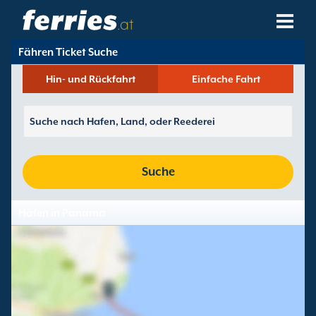
.at
Fähren Ticket Suche
Reedereien
Hin- und Rückfahrt
Einfache Fahrt
Fährziele
Fährstrecken
Fährhäfen
Suche
Buchungen Verwalten
Häfen in Panama