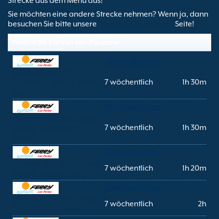
Strecke aus dem Menü aus!
Sie möchten eine andere Strecke nehmen? Wenn ja, dann
besuchen Sie bitte unsere
Fähren nach Panama
Seite!
Finden Sie Fähren von Panama
Ferry Las Perlas
Contadora Island
Panama City (Old Trump
7 wöchentlich
1h 30m
Tower)
Ferry Las Perlas
Panama City (Old Trump
Tower) Contadora
7 wöchentlich
1h 30m
Island
Ferry Las Perlas
Panama City (Old Trump
7 wöchentlich
1h 20m
Tower) Saboga Island
Ferry Las Perlas
Panama City (Old Trump
7 wöchentlich
2h
Tower) Viveros Island