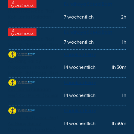
Bundhaya Speed Boat
Phuket (Rassada Pier)
Koh Lanta (Saladan
7 wöchentlich
2h
Pier)
Bundhaya Speed Boat
Phuket (Rassada Pier)
7 wöchentlich
1h
Koh Phi Phi (Tonsai Pier)
Chaokoh Ferry
Ao Nang Railay
(Nopparat Thara Pier)
14 wöchentlich
1h 30m
Koh Phi Phi (Tonsai Pier)
Chaokoh Ferry
Koh Lanta (Saladan
Pier) Koh Phi Phi (Tonsai
14 wöchentlich
1h
Pier)
Chaokoh Ferry
Koh Phi Phi (Tonsai Pier)
Ao Nang Railay
14 wöchentlich
1h 30m
(Nopparat Thara Pier)