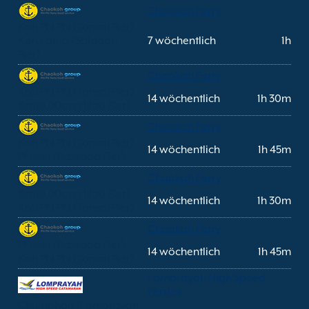
Chaokoh Ferry
Koh Phi Phi (Tonsai Pier)
Koh Lanta (Saladan
7 wöchentlich
1h
Pier)
Chaokoh Ferry
Koh Phi Phi (Tonsai Pier)
14 wöchentlich
1h 30m
Krabi (Klong Jilad Pier)
Chaokoh Ferry
Koh Phi Phi (Tonsai Pier)
14 wöchentlich
1h 45m
Phuket (Rassada Pier)
Chaokoh Ferry
Krabi (Klong Jilad Pier)
14 wöchentlich
1h 30m
Koh Phi Phi (Tonsai Pier)
Chaokoh Ferry
Phuket (Rassada Pier)
14 wöchentlich
1h 45m
Koh Phi Phi (Tonsai Pier)
Lomprayah High Speed
Ferries
Chumphon (Lomprayah