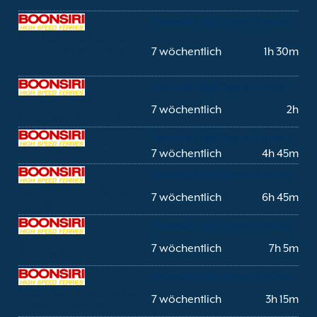
Pier)
Boonsiri High Speed Ferries
Koh Mak ( Ao Nid Pier)
Koh Kood ( Ao Salad
7 wöchentlich
1h 30m
Pier)
Boonsiri High Speed Ferries
Koh Mak ( Ao Nid Pier)
7 wöchentlich
2h
Laem Sok , Thailand
Boonsiri High Speed Ferries
Koh Samed Bangkok
7 wöchentlich
4h 45m
Boonsiri High Speed Ferries
Koh Samed Koh Chang
7 wöchentlich
6h 45m
(Centre Point Pier)
Boonsiri High Speed Ferries
Koh Samed Koh Kood (
7 wöchentlich
7h 5m
Ao Salad Pier)
Boonsiri High Speed Ferries
Laem Sok , Thailand Koh
7 wöchentlich
3h 15m
Chang (Bang Bao Pier)