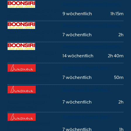
Boonsiri High Speed Ferries
Laem Sok , Thailand Koh
9 wöchentlich
1h 15m
Kood ( Ao Salad Pier)
Boonsiri High Speed Ferries
Laem Sok , Thailand Koh
7 wöchentlich
2h
Mak ( Ao Nid Pier)
Boonsiri High Speed Ferries
Trat Airport Koh Kood (
14 wöchentlich
2h 40m
Ao Salad Pier)
Bundhaya Speed Boat
Koh Bulon (Pansand
7 wöchentlich
50m
Resort) Koh Kradan
Bundhaya Speed Boat
Koh Bulon (Pansand
Resort) Koh Lanta
7 wöchentlich
2h
(Saladan Pier)
Bundhaya Speed Boat
Koh Bulon (Pansand
Resort) Koh Lipe
7 wöchentlich
1h