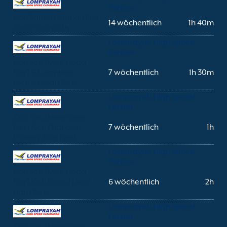
Ferries
Koh Samui (Nathon Pier)
14 wöchentlich
1h 40m
Surat Thani City
Lomprayah High Speed
Ferries
Koh Tao (Mae Haad
Pier) Chumphon
7 wöchentlich
1h 30m
(Lomprayah Pier)
Lomprayah High Speed
Ferries
Koh Tao (Mae Haad
Pier) Koh Phangan
7 wöchentlich
1h
(Thong Sala Pier)
Lomprayah High Speed
Ferries
Koh Tao (Mae Haad
Pier) Koh Samui (Mae
6 wöchentlich
2h
Nam Pier)
Lomprayah High Speed
Ferries
Koh Tao (Mae Haad