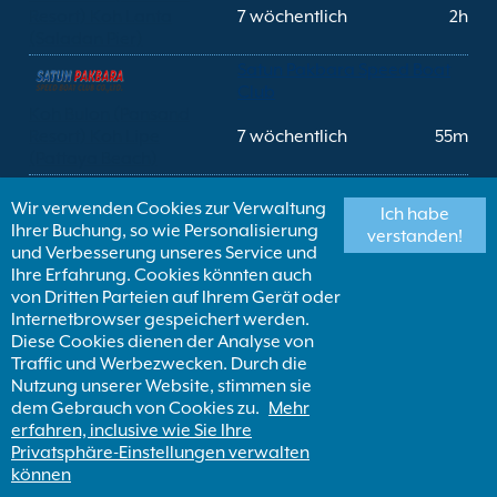
Resort) Koh Lanta
7 wöchentlich
2h
(Saladan Pier)
Satun Pakbara Speed Boat
Club
Koh Bulon (Pansand
Resort) Koh Lipe
7 wöchentlich
55m
(Pattaya Beach)
Satun Pakbara Speed Boat
Wir verwenden Cookies zur Verwaltung
Club
Ich habe
Ihrer Buchung, so wie Personalisierung
Koh Bulon (Pansand
verstanden!
und Verbesserung unseres Service und
Resort) Koh Mook (Koh
7 wöchentlich
1h
Ihre Erfahrung. Cookies könnten auch
Mook Pier)
von Dritten Parteien auf Ihrem Gerät oder
Satun Pakbara Speed Boat
Internetbrowser gespeichert werden.
Club
Diese Cookies dienen der Analyse von
Koh Bulon (Pansand
Traffic und Werbezwecken. Durch die
Resort) Koh Ngai (Koh
7 wöchentlich
1h 30m
Nutzung unserer Website, stimmen sie
Ngai Resort)
dem Gebrauch von Cookies zu.
Mehr
Satun Pakbara Speed Boat
erfahren, inclusive wie Sie Ihre
Club
Privatsphäre-Einstellungen verwalten
Koh Bulon (Pansand
können
Resort) Koh Phi Phi
7 wöchentlich
3h 30m