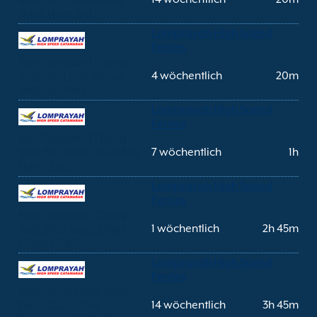
(Mae Nam Pier)
Lomprayah High Speed
Ferries
Koh Phangan (Thong
Sala Pier) Koh Samui
4 wöchentlich
20m
(Nathon Pier)
Lomprayah High Speed
Ferries
Koh Phangan (Thong
Sala Pier) Koh Tao (Mae
7 wöchentlich
1h
Haad Pier)
Lomprayah High Speed
Ferries
Koh Phangan (Thong
Sala Pier) Surat Thani
1 wöchentlich
2h 45m
(Tapee Pier)
Lomprayah High Speed
Ferries
Koh Samui (Mae Nam
Pier) Chumphon
14 wöchentlich
3h 45m