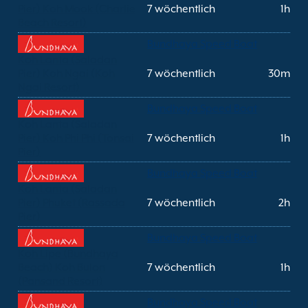
Pier) Koh Mook (Charlie
7 wöchentlich
1h
Beach Resort)
Bundhaya Speed Boat
Koh Lanta (Saladan
Pier) Koh Ngai (Koh
7 wöchentlich
30m
Ngai Resort)
Bundhaya Speed Boat
Koh Lanta (Saladan
Pier) Koh Phi Phi (Tonsai
7 wöchentlich
1h
Pier)
Bundhaya Speed Boat
Koh Lanta (Saladan
Pier) Phuket (Rassada
7 wöchentlich
2h
Pier)
Bundhaya Speed Boat
Koh Lipe (Bundhaya
Beach) Koh Bulon
7 wöchentlich
1h
(Pansand Resort)
Bundhaya Speed Boat