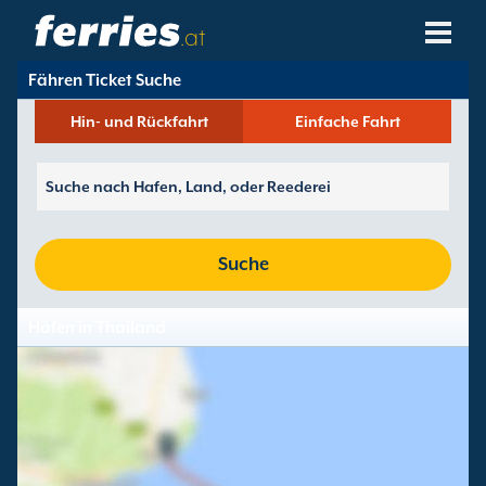
.at
Fähren Ticket Suche
Reedereien
Hin- und Rückfahrt
Einfache Fahrt
Fährziele
Fährstrecken
Fährhäfen
Suche
Buchungen Verwalten
Häfen in Thailand