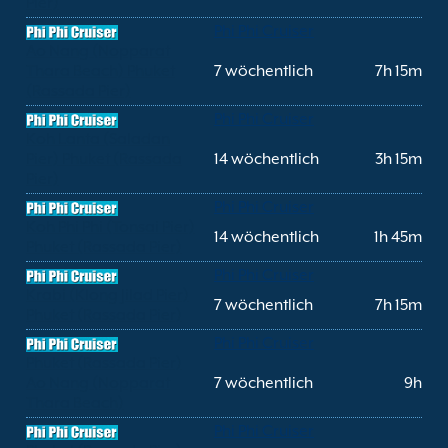
Pier)
Phi Phi Cruiser
Ao Nang (Nopparat
Thara Beach) Phuket
7 wöchentlich
7h 15m
(Rassada Pier)
Phi Phi Cruiser
Koh Lanta (Saladan
Pier) Phuket (Rassada
14 wöchentlich
3h 15m
Pier)
Phi Phi Cruiser
Koh Phi Phi (Tonsai Pier)
14 wöchentlich
1h 45m
Phuket (Rassada Pier)
Phi Phi Cruiser
Krabi (Klong Jilad Pier)
7 wöchentlich
7h 15m
Phuket (Rassada Pier)
Phi Phi Cruiser
Phuket (Rassada Pier)
Ao Nang (Nopparat
7 wöchentlich
9h
Thara Beach)
Phi Phi Cruiser