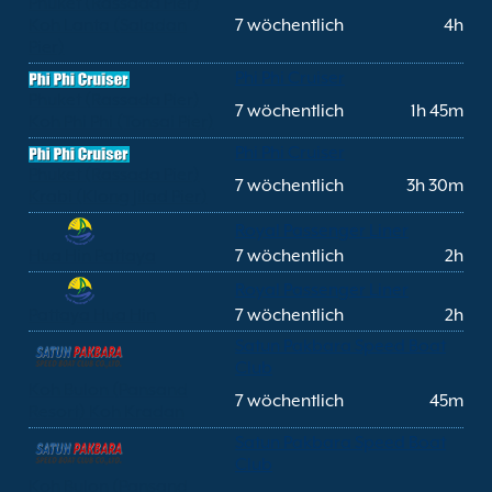
Phuket (Rassada Pier)
Koh Lanta (Saladan
7 wöchentlich
4h
Pier)
Phi Phi Cruiser
Phuket (Rassada Pier)
7 wöchentlich
1h 45m
Koh Phi Phi (Tonsai Pier)
Phi Phi Cruiser
Phuket (Rassada Pier)
7 wöchentlich
3h 30m
Krabi (Klong Jilad Pier)
Royal Passenger Liner
Hua Hin Pattaya
7 wöchentlich
2h
Royal Passenger Liner
Pattaya Hua Hin
7 wöchentlich
2h
Satun Pakbara Speed Boat
Club
Koh Bulon (Pansand
7 wöchentlich
45m
Resort) Koh Kradan
Satun Pakbara Speed Boat
Club
Koh Bulon (Pansand