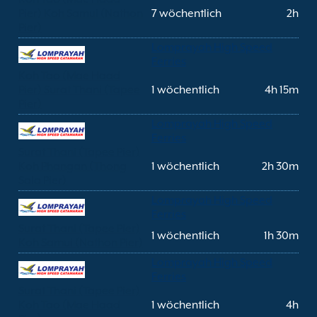
Pier) Koh Samui (Nathon
7 wöchentlich
2h
Pier)
Lomprayah High Speed
Ferries
Koh Tao (Mae Haad
Pier) Surat Thani (Tapee
1 wöchentlich
4h 15m
Pier)
Lomprayah High Speed
Ferries
Surat Thani (Tapee Pier)
Koh Phangan (Thong
1 wöchentlich
2h 30m
Sala Pier)
Lomprayah High Speed
Ferries
Surat Thani (Tapee Pier)
1 wöchentlich
1h 30m
Koh Samui (Nathon Pier)
Lomprayah High Speed
Ferries
Surat Thani (Tapee Pier)
Koh Tao (Mae Haad
1 wöchentlich
4h