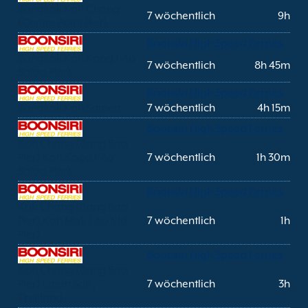
Bangkok Koh Chang
7 wöchentlich
9h
(Centre Point Pier)
Boonsiri High Speed Ferries
Bangkok Koh Kood ( Ao
7 wöchentlich
8h 45m
Salad Pier)
Boonsiri High Speed Ferries
Bangkok Koh Samed
7 wöchentlich
4h 15m
Boonsiri High Speed Ferries
Koh Chang (Bang Bao
Pier) Koh Kood ( Ao
7 wöchentlich
1h 30m
Salad Pier)
Boonsiri High Speed Ferries
Koh Chang (Bang Bao
Pier) Koh Mak ( Ao Nid
7 wöchentlich
1h
Pier)
Boonsiri High Speed Ferries
Koh Chang (Bang Bao
Pier) Laem Sok ,
7 wöchentlich
3h
Thailand