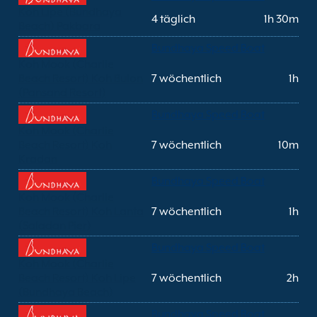
Koh Lipe (Bundhaya
4 täglich
1h 30m
Beach) Pakbara
Bundhaya Speed Boat
Koh Mook (Charlie
Beach Resort) Koh Bulon
7 wöchentlich
1h
(Pansand Resort)
Bundhaya Speed Boat
Koh Mook (Charlie
Beach Resort) Koh
7 wöchentlich
10m
Kradan
Bundhaya Speed Boat
Koh Mook (Charlie
Beach Resort) Koh Lanta
7 wöchentlich
1h
(Saladan Pier)
Bundhaya Speed Boat
Koh Mook (Charlie
Beach Resort) Koh Lipe
7 wöchentlich
2h
(Bundhaya Beach)
Bundhaya Speed Boat