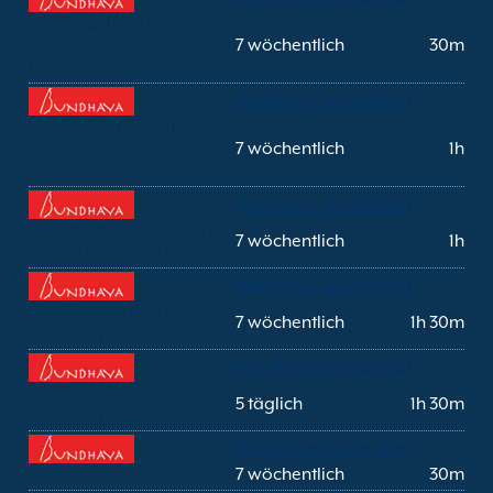
Koh Ngai (Koh Ngai
Resort) Koh Mook
7 wöchentlich
30m
(Charlie Beach Resort)
Bundhaya Speed Boat
Koh Phi Phi (Tonsai Pier)
Koh Lanta (Saladan
7 wöchentlich
1h
Pier)
Bundhaya Speed Boat
Koh Phi Phi (Tonsai Pier)
7 wöchentlich
1h
Phuket (Rassada Pier)
Bundhaya Speed Boat
Koh Tarutao Koh Lipe
7 wöchentlich
1h 30m
(Bundhaya Beach)
Bundhaya Speed Boat
Pakbara Koh Lipe
5 täglich
1h 30m
(Bundhaya Beach)
Bundhaya Speed Boat
Pakbara Koh Tarutao
7 wöchentlich
30m