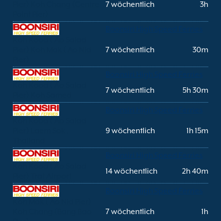
Pier) Koh Chang (Centre
7 wöchentlich
3h
Point Pier)
Boonsiri High Speed Ferries
Koh Kood ( Ao Salad
Pier) Koh Mak ( Ao Nid
7 wöchentlich
30m
Pier)
Boonsiri High Speed Ferries
Koh Kood ( Ao Salad
7 wöchentlich
5h 30m
Pier) Koh Samed
Boonsiri High Speed Ferries
Koh Kood ( Ao Salad
Pier) Laem Sok ,
9 wöchentlich
1h 15m
Thailand
Boonsiri High Speed Ferries
Koh Kood ( Ao Salad
14 wöchentlich
2h 40m
Pier) Trat Airport
Boonsiri High Speed Ferries
Koh Mak ( Ao Nid Pier)
Koh Chang (Bang Bao
7 wöchentlich
1h