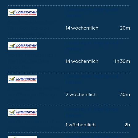
(Lomprayah Pier)
Lomprayah High Speed
Ferries
Koh Samui (Mae Nam
Pier) Koh Phangan
14 wöchentlich
20m
(Thong Sala Pier)
Lomprayah High Speed
Ferries
Koh Samui (Mae Nam
Pier) Koh Tao (Mae
14 wöchentlich
1h 30m
Haad Pier)
Lomprayah High Speed
Ferries
Koh Samui (Nathon Pier)
Koh Phangan (Thong
2 wöchentlich
30m
Sala Pier)
Lomprayah High Speed
Ferries
Koh Samui (Nathon Pier)
1 wöchentlich
2h
Surat Thani (Tapee Pier)
Lomprayah High Speed