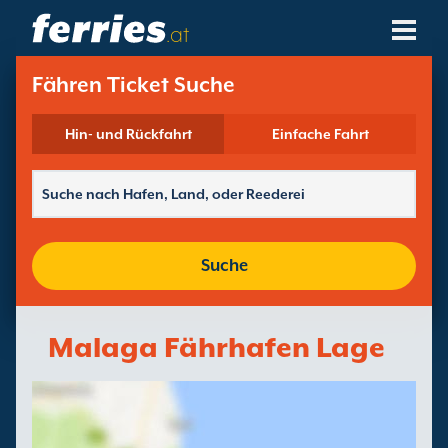
.at
Reedereien
Fähren Ticket Suche
Fährziele
Hin- und Rückfahrt
Einfache Fahrt
Fährstrecken
Fährhäfen
Suche
Buchungen Verwalten
Malaga Fährhafen Lage