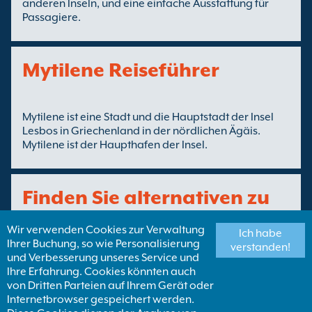
anderen Inseln, und eine einfache Ausstattung für
Passagiere.
Mytilene Reiseführer
Mytilene ist eine Stadt und die Hauptstadt der Insel
Lesbos in Griechenland in der nördlichen Ägäis.
Mytilene ist der Haupthafen der Insel.
Finden Sie alternativen zu
Syros Mytilene Fähren
Wir verwenden Cookies zur Verwaltung
Ich habe
Ihrer Buchung, so wie Personalisierung
verstanden!
und Verbesserung unseres Service und
Mehr Syros Mytilene
Fähren von
Ihre Erfahrung. Cookies könnten auch
Alternativen :
Kykladische Inseln
von Dritten Parteien auf Ihrem Gerät oder
Internetbrowser gespeichert werden.
Fähren nach Lesbos