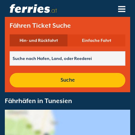
.at
Reedereien
Fähren Ticket Suche
Fährziele
Hin- und Rückfahrt
Einfache Fahrt
Fährstrecken
Fährhäfen
Suche
Buchungen Verwalten
Fährhäfen in Tunesien