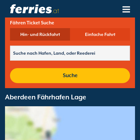
.at
Fähren Ticket Suche
Reedereien
Hin- und Rückfahrt
Einfache Fahrt
Fährziele
Fährstrecken
Fährhäfen
Suche
Buchungen Verwalten
Aberdeen Fährhafen Lage