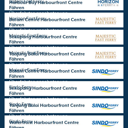
Batam Fast Ferry
Harbour Bay Harbourfront Centre
Fähren
Überfahrten angeboten von
Horizon Fast Ferry
Batam Centre Harbourfront Centre
Fähren
Überfahrten angeboten von
Majestic Fast Ferry
Sekupang Harbourfront Centre
Fähren
Überfahrten angeboten von
Majestic Fast Ferry
Tanjung Balai Harbourfront Centre
Fähren
Überfahrten angeboten von
Majestic Fast Ferry
Batam Centre Harbourfront Centre
Fähren
Überfahrten angeboten von
Sindo Ferry
Sekupang Harbourfront Centre
Fähren
Überfahrten angeboten von
Sindo Ferry
Tanjung Balai Harbourfront Centre
Fähren
Überfahrten angeboten von
Sindo Ferry
Waterfront Harbourfront Centre
Fähren