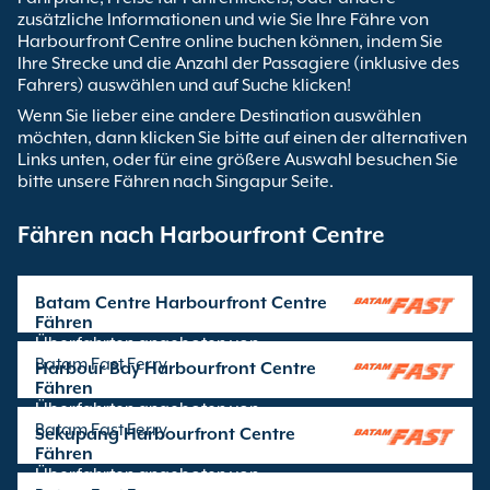
zusätzliche Informationen und wie Sie Ihre Fähre von
Harbourfront Centre online buchen können, indem Sie
Ihre Strecke und die Anzahl der Passagiere (inklusive des
Fahrers) auswählen und auf Suche klicken!
Wenn Sie lieber eine andere Destination auswählen
möchten, dann klicken Sie bitte auf einen der alternativen
Links unten, oder für eine größere Auswahl besuchen Sie
bitte unsere Fähren nach Singapur Seite.
Fähren nach Harbourfront Centre
Batam Centre Harbourfront Centre
Fähren
Überfahrten angeboten von
Batam Fast Ferry
Harbour Bay Harbourfront Centre
Fähren
Überfahrten angeboten von
Batam Fast Ferry
Sekupang Harbourfront Centre
Fähren
Überfahrten angeboten von