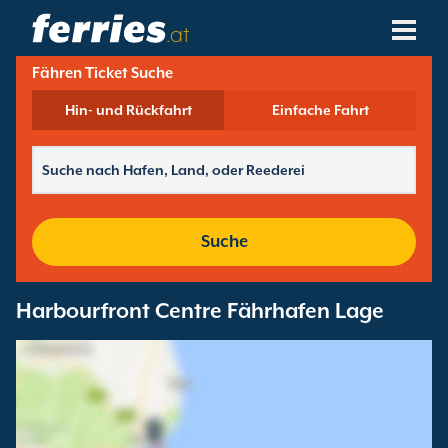
.at
Fähren Ticket Suche
Reedereien
Hin- und Rückfahrt
Einfache Fahrt
Fährziele
Fährstrecken
Fährhäfen
Suche
Buchungen Verwalten
Harbourfront Centre Fährhafen Lage