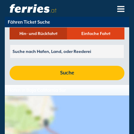
.at
Fähren Ticket Suche
Reedereien
Hin- und Rückfahrt
Einfache Fahrt
Fährziele
Fährstrecken
Fährhäfen
Suche
Buchungen Verwalten
Häfen in Baja California Sur