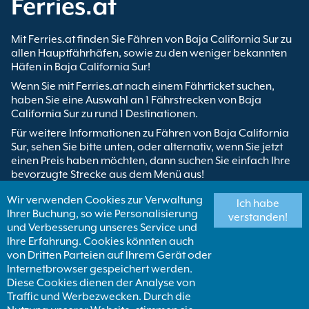
Ferries.at
Mit Ferries.at finden Sie Fähren von Baja California Sur zu
allen Hauptfährhäfen, sowie zu den weniger bekannten
Häfen in Baja California Sur!
Wenn Sie mit Ferries.at nach einem Fährticket suchen,
haben Sie eine Auswahl an 1 Fährstrecken von Baja
California Sur zu rund 1 Destinationen.
Für weitere Informationen zu Fähren von Baja California
Sur, sehen Sie bitte unten, oder alternativ, wenn Sie jetzt
einen Preis haben möchten, dann suchen Sie einfach Ihre
bevorzugte Strecke aus dem Menü aus!
Sie möchten eine andere Strecke nehmen? Wenn ja, dann
Wir verwenden Cookies zur Verwaltung
Ich habe
besuchen Sie bitte unsere
Fähren nach Baja California Sur
Ihrer Buchung, so wie Personalisierung
verstanden!
Seite!
und Verbesserung unseres Service und
Ihre Erfahrung. Cookies könnten auch
Finden Sie Fähren von Baja California Sur
von Dritten Parteien auf Ihrem Gerät oder
Internetbrowser gespeichert werden.
Baja Ferries
Diese Cookies dienen der Analyse von
La Paz Topolobampo
6 wöchentlich
8h
Traffic und Werbezwecken. Durch die