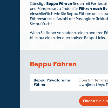
Günstige
Beppu Fähren
finden mit Ferries.a
und Fährpreise zu finden für
Fähren nach B
einschließlich wie Sie Beppu Fähren online b
Fährenstrecke, Anzahl der Passagiere (inklus
Sie auf Suche.
Wenn Sie lieber von oder zu einen anderen F
bitte auf einen der alternativen Beppu Links.
Beppu Fähren
Beppu Yawatahama
Überfahrten an
Fähren
Uwajima-Unyu Fe
Finden Sie ei