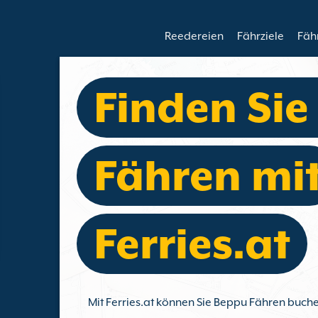
Reedereien
Fährziele
Fäh
Finden Si
Fähren mi
Ferries.at
Mit Ferries.at können Sie Beppu Fähren buch