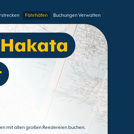
rstrecken
Fährhäfen
Buchungen Verwalten
e Hakata
t
hen mit allen großen Reedereien buchen.