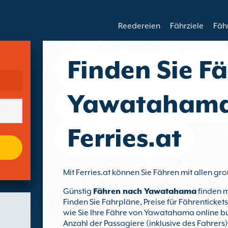
Reedereien
Fährziele
Fäh
Finden Sie F
Yawatahama
Ferries.at
Mit Ferries.at können Sie Fähren mit allen
Günstig
Fähren nach Yawatahama
finden m
Finden Sie Fahrpläne, Preise für Fährenticke
wie Sie Ihre Fähre von Yawatahama online bu
Anzahl der Passagiere (inklusive des Fahrers