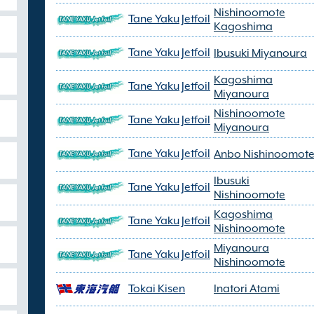
Nishinoomote
Tane Yaku Jetfoil
Kagoshima
Tane Yaku Jetfoil
Ibusuki Miyanoura
Kagoshima
Tane Yaku Jetfoil
Miyanoura
Nishinoomote
Tane Yaku Jetfoil
Miyanoura
Tane Yaku Jetfoil
Anbo Nishinoomot
Ibusuki
Tane Yaku Jetfoil
Nishinoomote
Kagoshima
Tane Yaku Jetfoil
Nishinoomote
Miyanoura
Tane Yaku Jetfoil
Nishinoomote
Tokai Kisen
Inatori Atami