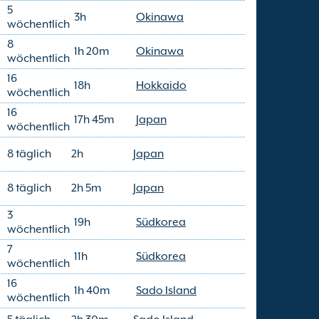
5
3h
Okinawa
wöchentlich
8
1h 20m
Okinawa
wöchentlich
16
18h
Hokkaido
wöchentlich
16
17h 45m
Japan
wöchentlich
8 täglich
2h
Japan
8 täglich
2h 5m
Japan
3
19h
Südkorea
wöchentlich
7
11h
Südkorea
wöchentlich
16
1h 40m
Sado Island
wöchentlich