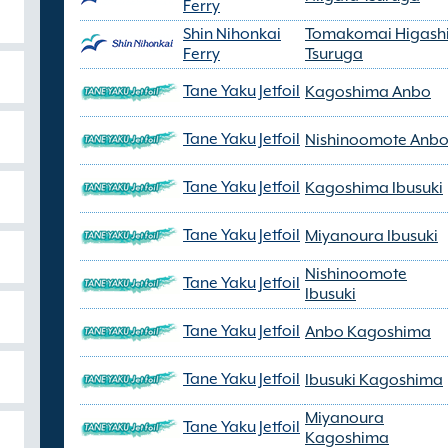
Ferry
Shin Nihonkai
Tomakomai Higash
Ferry
Tsuruga
Tane Yaku Jetfoil
Kagoshima Anbo
Tane Yaku Jetfoil
Nishinoomote Anb
Tane Yaku Jetfoil
Kagoshima Ibusuki
Tane Yaku Jetfoil
Miyanoura Ibusuki
Nishinoomote
Tane Yaku Jetfoil
Ibusuki
Tane Yaku Jetfoil
Anbo Kagoshima
Tane Yaku Jetfoil
Ibusuki Kagoshima
Miyanoura
Tane Yaku Jetfoil
Kagoshima