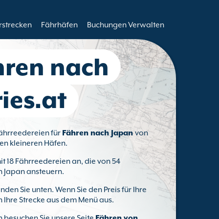
rstrecken
Fährhäfen
Buchungen Verwalten
hren nach
ies.at
Fährreedereien für
Fähren nach Japan
von
en kleineren Häfen.
mit 18 Fährreedereien an, die von 54
n Japan ansteuern.
den Sie unten. Wenn Sie den Preis für Ihre
h Ihre Strecke aus dem Menü aus.
n besuchen Sie unsere Seite
Fähren von