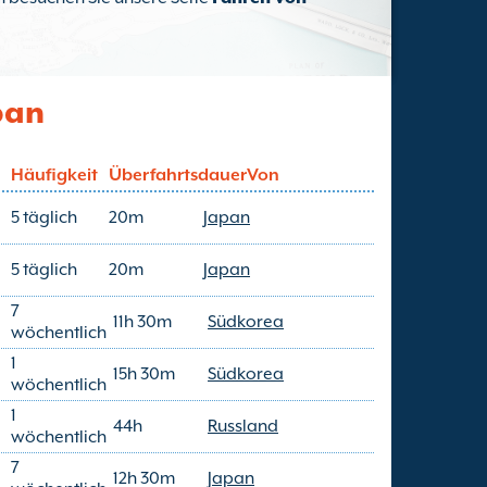
pan
Häufigkeit
Überfahrtsdauer
Von
5 täglich
20m
Japan
5 täglich
20m
Japan
7
11h 30m
Südkorea
wöchentlich
1
15h 30m
Südkorea
wöchentlich
1
44h
Russland
wöchentlich
7
12h 30m
Japan