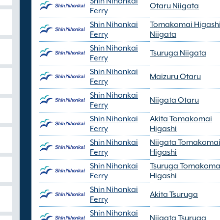
Shin Nihonkai
Otaru Niigata
Ferry
Shin Nihonkai
Tomakomai Higash
Ferry
Niigata
Shin Nihonkai
Tsuruga Niigata
Ferry
Shin Nihonkai
Maizuru Otaru
Ferry
Shin Nihonkai
Niigata Otaru
Ferry
Shin Nihonkai
Akita Tomakomai
Ferry
Higashi
Shin Nihonkai
Niigata Tomakoma
Ferry
Higashi
Shin Nihonkai
Tsuruga Tomakoma
Ferry
Higashi
Shin Nihonkai
Akita Tsuruga
Ferry
Shin Nihonkai
Niigata Tsuruga