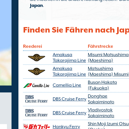
Japan
.
Finden Sie Fähren nach Ja
Reederei
Fährstrecke
Amakusa
Misumi Matsushima
Takarajima Line
(Maeshima)
Amakusa
Matsushima
Takarajima Line
(Maeshima) Misumi
Busan Hakata
Camellia Line
(Fukuoka)
Donghae
DBS Cruise Ferry
Sakaiminato
Vladivostok
DBS Cruise Ferry
Sakaiminato
Shin Moji Izumi Otsu
Hankyu Ferry