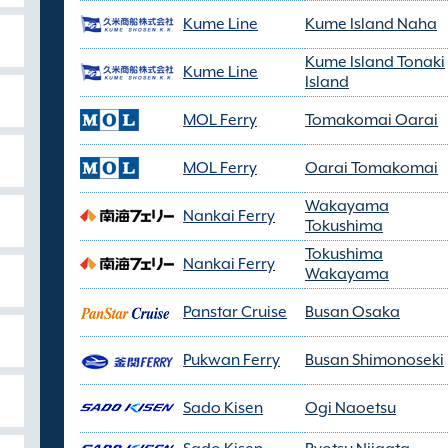
Kume Line
Kume Island Naha
Kume Island Tonaki
Kume Line
Island
MOL Ferry
Tomakomai Oarai
MOL Ferry
Oarai Tomakomai
Wakayama
Nankai Ferry
Tokushima
Tokushima
Nankai Ferry
Wakayama
Panstar Cruise
Busan Osaka
Pukwan Ferry
Busan Shimonoseki
Sado Kisen
Ogi Naoetsu