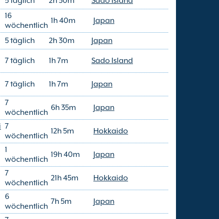
5 täglich
2h 30m
Sado Island
16
1h 40m
Japan
wöchentlich
5 täglich
2h 30m
Japan
7 täglich
1h 7m
Sado Island
7 täglich
1h 7m
Japan
7
6h 35m
Japan
wöchentlich
i
7
12h 5m
Hokkaido
wöchentlich
1
19h 40m
Japan
wöchentlich
7
21h 45m
Hokkaido
wöchentlich
6
7h 5m
Japan
wöchentlich