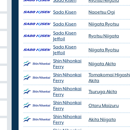
Sado Kisen
Ryotsu Niigata
Sado Kisen
Naoetsu Ogi
Sado Kisen
Niigata Ryotsu
Sado Kisen
Ryotsu Niigata
Jetfoil
Sado Kisen
Niigata Ryotsu
Jetfoil
Shin Nihonkai
Niigata Akita
Ferry
Shin Nihonkai
Tomakomai Higash
Ferry
Akita
Shin Nihonkai
Tsuruga Akita
Ferry
Shin Nihonkai
Otaru Maizuru
Ferry
Shin Nihonkai
Akita Niigata
Ferry