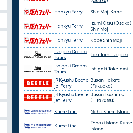
(Osaka)
Hankyu Ferry
Shin Moji Kobe
Izumi Otsu (Osaka)
Hankyu Ferry
Shin Moji
Hankyu Ferry
Kobe Shin Moji
Ishigaki Dream
Taketomi Ishigaki
Tours
Ishigaki Dream
Ishigaki Taketomi
Tours
JR Kyushu Beetle
Busan Hakata
Jet Ferry
(Fukuoka)
JR Kyushu Beetle
Busan Tsushima
Jet Ferry
(Hitakatsu)
Kume Line
Naha Kume Island
Tonaki Island Kume
Kume Line
Island